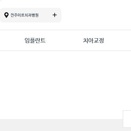
진료 메뉴바로가기
본문바로가기
컨텐츠바로가기
전주미르치과병원
임플란트
치아교정