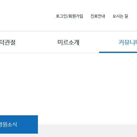
로그인/회원가입
진료안내
오시는 길
턱관절
미르소개
커뮤니
병원소식