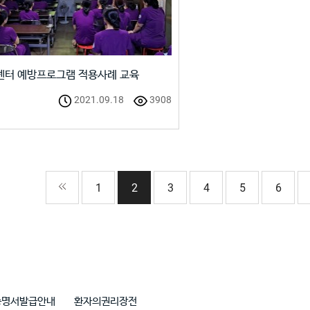
센터 예방프로그램 적용사례 교육
2021.09.18
3908
1
2
3
4
5
6
증명서발급안내
환자의권리장전