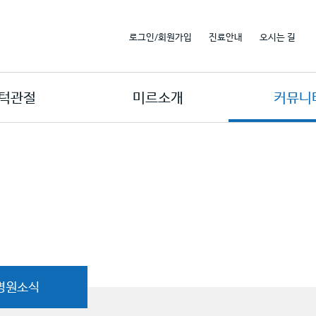
로그인/회원가입
진료안내
오시는 길
턱관절
미르소개
커뮤니
병원소식