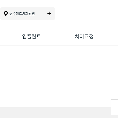
진료 메뉴바로가기
본문바로가기
컨텐츠바로가기
전주미르치과병원
임플란트
치아교정